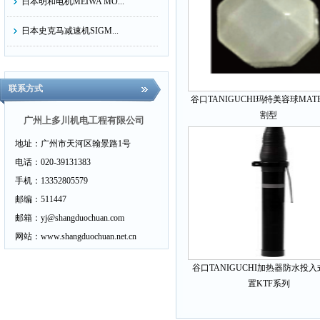
日本明和电机MEIWA MO...
日本史克马减速机SIGM...
日本ASK轴承株式会社...
联系方式
日本太阳TAIYO
谷口TANIGUCHI玛特美容球MAT
割型
日本昭和TECHNOSYOWA...
广州上多川机电工程有限公司
地址：
广州市天河区翰景路1号
日本大和电业DAIWADEN...
电话：
020-39131383
日本科赋乐KOFLOC...
手机：
13352805579
邮编：
511447
日本NTS日本特殊測器...
邮箱：
yj@shangduochuan.com
日本油研YUKEN
网站：
www.shangduochuan.net.cn
日本TSURUGA鹤贺电机...
谷口TANIGUCHI加热器防水投
置KTF系列
日本正兴开关SEIKO C&...