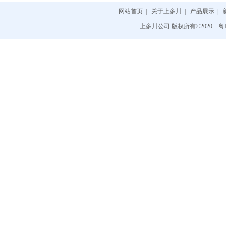
日本岡崎OKAZAKI...
网站首页
|
关于上多川
|
产品展示
|
日本大泽OSAWA
上多川公司 版权所有©2020
粤I
日本昭和技研SGK
日本东洋轴承TOYOSHAF...
HIROSE 广濑电机...
日本樫山工业Kashiyam...
日本HIROSE VALVES广濑...
日本八光HAKKO
日本光和KOWA
日本DAIRITSU风量调节...
日本九州日昌KYUSHU N...