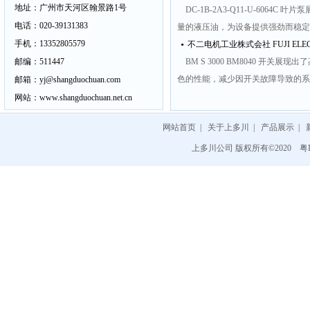
地址：
广州市天河区翰景路1号
DC-1B-2A3-Q11-U-60
电话：
020-39131383
量的液压油，为设备提供强劲而稳定的
手机：
13352805579
•
不二电机工业株式会社 FUJI ELECTR
邮编：
511447
BM S 3000 BM8040 
色的性能，减少因开关故障导致的系
邮箱：
yj@shangduochuan.com
网站：
www.shangduochuan.net.cn
网站首页
|
关于上多川
|
产品展示
|
上多川公司 版权所有©2020
粤I